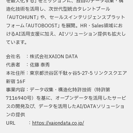
を最大化する
」
をミッションに、独自のデータ収集・構
造化技術を活用し、次世代型統合タレントプール
「
AUTOHUNT
」
や、セールスインテリジェンスプラット
フォーム
「
AUTOBOOST
」
を展開。HR・Sales領域にお
けるAI活用支援に加え、AIソリューション提供も拡大し
ています。
会社名 ：株式会社XAION DATA
代表者 ：佐藤 泰秀
本社住所：東京都渋谷区千駄ヶ谷5-27-5 リンクスクエア
新宿 16F
事業内容：データ収集・構造化特許技術（特許第
7116940号）を基に、オープンデータを活用したサービ
スの開発及び、データを活用したAI/DATAソリューショ
ンの提供
URL ：
https://xaiondata.co.jp/