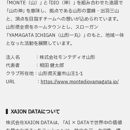
「
MONTE（山）
」
と
「
DIO（神）
」
を組み合わせた造語で
「
山の神
」
を意味し、拠点である山形の霊峰・出羽三山
と、頂点を目指すチームへの想いが込められています。
山形県全県をホームタウンとし、スローガン
「
YAMAGATA ICHIGAN（山形一丸）
」
のもと、地域一体
となった活動を展開しています。
法人名 ：株式会社モンテディオ山形
代表者 ：相田 健太郎
クラブ所在地：山形県天童市山王1-1
URL ：
https://www.montedioyamagata.jp/
▍XAION DATAについて
株式会社XAION DATAは、
「
AI × DATAで世界中の価値