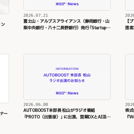
202
2026.07.21
【プ
富士山・アルプスアライアンス（静岡銀行・山
ィン
進者
梨中央銀行・八十二長野銀行）発行
「
Startup
割超
Catalog
」
に掲載
2026.06.08
202
AUTOBOOST本部長 松山がラジオ番組
株式
ナー
「
PROTO（出張版）
」
に出演、営業DXとAI活用
『W
の未来を語る