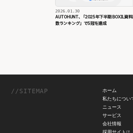
2026.01.30
AUTOHUNT、
「
2025年下半期 BOXIL資
数ランキング
」
で5冠を達成
//SITEMAP
ホーム
私たちについ
ニュース
サービス
会社情報
採用サイト