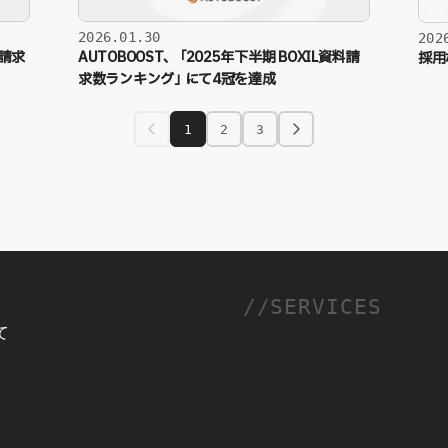
2026.01.30
202
料請求
AUTOBOOST、
「
2025年下半期 BOXIL資料請
採用
求数ランキング
」
にて4冠を達成
1
2
3
//SERVICES
て