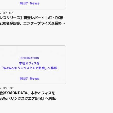
6.07.02
レスリリース】調査レポート｜AI・DX推
200名が回答、エンタープライズ企業の7
が
「
AI Ready
」
に課題
6.05.28
会社XAION DATA、本社オフィスを
eWorkリンクスクエア新宿』へ移転